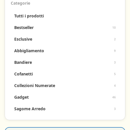
Categorie
Tutti i prodotti
Carrello
vuoto
Bestseller
10
Il
Esclusive
2
Carnevale
ti
Abbigliamento
9
aspetta:
aggiungi
Bandiere
3
qualche
gadget!
Cofanetti
5
Collezioni Numerate
4
Gadget
46
Sagome Arredo
3