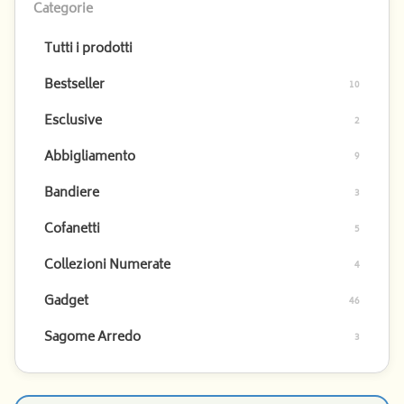
Categorie
Tutti i prodotti
Carrello
Bestseller
vuoto
10
Il
Esclusive
2
Carnevale
ti
Abbigliamento
9
aspetta:
aggiungi
Bandiere
3
qualche
gadget!
Cofanetti
5
Collezioni Numerate
4
Gadget
46
Sagome Arredo
3