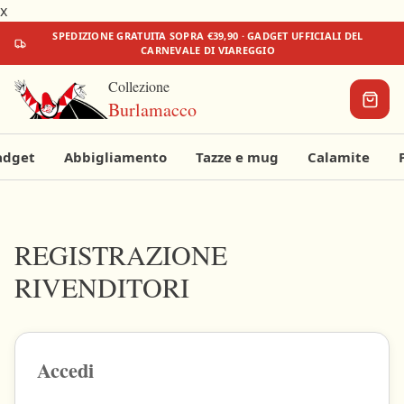
x
SPEDIZIONE
GRATUITA
SOPRA €39,90 · GADGET UFFICIALI DEL
CARNEVALE DI VIAREGGIO
Collezione
Burlamacco
adget
Abbigliamento
Tazze e mug
Calamite
Il tuo
carrello
REGISTRAZIONE
RIVENDITORI
Aggiungi
qualcosa
per
iniziare!
€0
€39,90
Accedi