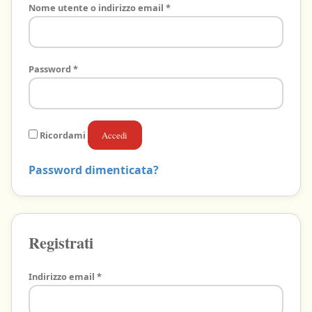
Richiesto
Nome utente o indirizzo email
*
Carrello
vuoto
Richiesto
Password
*
Il
Carnevale
ti
aspetta:
Ricordami
Accedi
aggiungi
qualche
Password dimenticata?
gadget!
Registrati
Richiesto
Indirizzo email
*