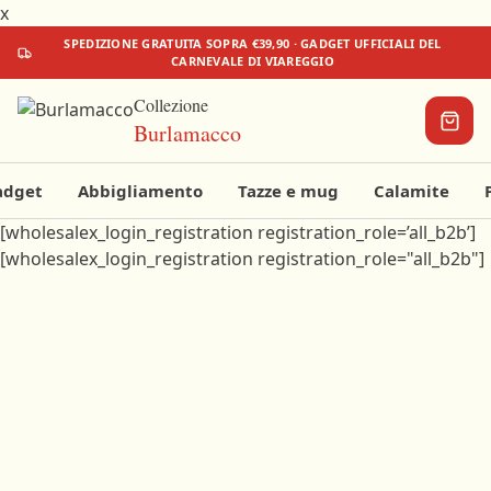
x
SPEDIZIONE
GRATUITA
SOPRA €39,90 · GADGET UFFICIALI DEL
CARNEVALE DI VIAREGGIO
Collezione
Burlamacco
adget
Abbigliamento
Tazze e mug
Calamite
[wholesalex_login_registration registration_role=’all_b2b’]
Il tuo
[wholesalex_login_registration registration_role="all_b2b"]
carrello
Aggiungi
qualcosa
per
iniziare!
€0
€39,90