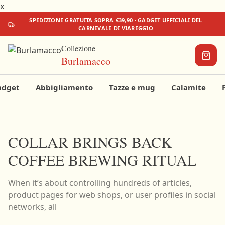
x
SPEDIZIONE
GRATUITA
SOPRA €39,90 · GADGET UFFICIALI DEL
CARNEVALE DI VIAREGGIO
Collezione
Burlamacco
adget
Abbigliamento
Tazze e mug
Calamite
Il tuo
carrello
COLLAR BRINGS BACK
COFFEE BREWING RITUAL
Aggiungi
qualcosa
per
iniziare!
When it’s about controlling hundreds of articles,
product pages for web shops, or user profiles in social
€0
€39,90
networks, all