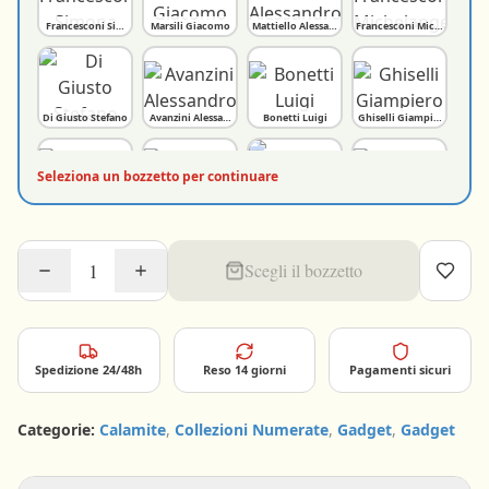
Francesconi Simona
Marsili Giacomo
Mattiello Alessandro
Francesconi Michelangelo
Di Giusto Stefano
Avanzini Alessandro
Bonetti Luigi
Ghiselli Giampiero
Seleziona un bozzetto per continuare
Vanni Alessandro
Culli Sara
Vannucci Roberto
Paoli Lorenzo
Scegli il bozzetto
Ciaramitaro Andrea Giulio
Allegrucci Jacopo
Fornaciari Vania e De Leo Roberto
Spinetti Edoardo
Spedizione 24/48h
Reso 14 giorni
Pagamenti sicuri
Categorie:
Calamite
,
Collezioni Numerate
,
Gadget
,
Gadget
Bertozzi Luca
Etna Marzia e Lamanuzzi Matte - 2025
Lombardi Carlo e Lorenzo
Borri Priscilla