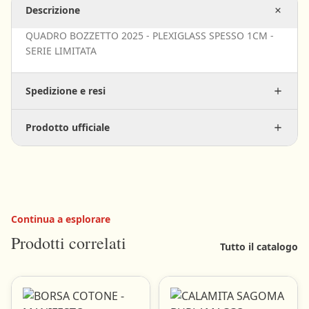
Descrizione
QUADRO BOZZETTO 2025 - PLEXIGLASS SPESSO 1CM -
SERIE LIMITATA
Cinquini Umberto
Morvillo Raffaele
Lebigre e Roger
Tomei Luciano e Croci Ant
Spedizione e resi
Manifesto Canevale
Prodotto ufficiale
Continua a esplorare
Prodotti correlati
Tutto il catalogo