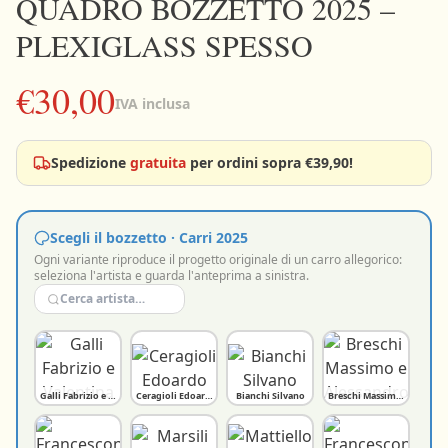
QUADRO BOZZETTO 2025 –
PLEXIGLASS SPESSO
Carrello
€30,00
vuoto
IVA inclusa
Il
Carnevale
Spedizione
gratuita
per ordini sopra €39,90!
ti
aspetta:
aggiungi
qualche
Scegli il bozzetto · Carri 2025
gadget!
Ogni variante riproduce il progetto originale di un carro allegorico:
seleziona l'artista e guarda l'anteprima a sinistra.
Galli Fabrizio e Valentina
Ceragioli Edoardo
Bianchi Silvano
Breschi Massimo e Alessan