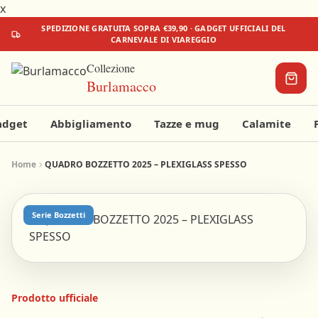
x
SPEDIZIONE
GRATUITA
SOPRA €39,90 · GADGET UFFICIALI DEL
CARNEVALE DI VIAREGGIO
Collezione
Burlamacco
adget
Abbigliamento
Tazze e mug
Calamite
Il tuo
Home
QUADRO BOZZETTO 2025 – PLEXIGLASS SPESSO
carrello
Serie Bozzetti
Aggiungi
qualcosa
per
iniziare!
€0
€39,90
Prodotto ufficiale