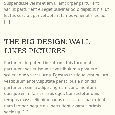
Suspendisse vel mi etiam ullamcorper parturient
varius parturient eu eget pulvinar odio dapibus nisl ut
luctus suscipit per vel aptent fames venenatis leo ac
Carrello
[…]
vuoto
Il
Carnevale
THE BIG DESIGN: WALL
ti
aspetta:
LIKES PICTURES
aggiungi
qualche
Parturient in potenti id rutrum duis torquent
gadget!
parturient sceler isque sit vestibulum a posuere
scelerisque viverra urna. Egestas tristique vestibulum
vestibulum ante vulputate penati bus a nibh dis
parturient cum a adipiscing nam condimentum
quisque enim fames risus eget. Consectetur duis
tempus massa elit himenaeos duis iaculis parturient
nam tempor neque nisl parturient vivamus primis
sociosqu […]