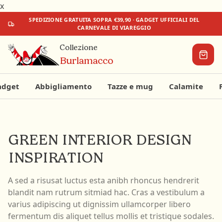
x
SPEDIZIONE
GRATUITA
SOPRA €39,90 · GADGET UFFICIALI DEL
CARNEVALE DI VIAREGGIO
Collezione
Burlamacco
adget
Abbigliamento
Tazze e mug
Calamite
Il tuo
carrello
GREEN INTERIOR DESIGN
INSPIRATION
Aggiungi
qualcosa
per
iniziare!
A sed a risusat luctus esta anibh rhoncus hendrerit
blandit nam rutrum sitmiad hac. Cras a vestibulum a
€0
€39,90
varius adipiscing ut dignissim ullamcorper libero
fermentum dis aliquet tellus mollis et tristique sodales.