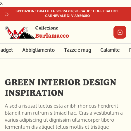
x
SPEDIZIONE
GRATUITA
SOPRA €39,90 · GADGET UFFICIALI DEL
CARNEVALE DI VIAREGGIO
Collezione
Burlamacco
adget
Abbigliamento
Tazze e mug
Calamite
Il tuo
carrello
GREEN INTERIOR DESIGN
Aggiungi
INSPIRATION
qualcosa
per
iniziare!
A sed a risusat luctus esta anibh rhoncus hendrerit
blandit nam rutrum sitmiad hac. Cras a vestibulum a
€0
€39,90
varius adipiscing ut dignissim ullamcorper libero
fermentum dis aliquet tellus mollis et tristique