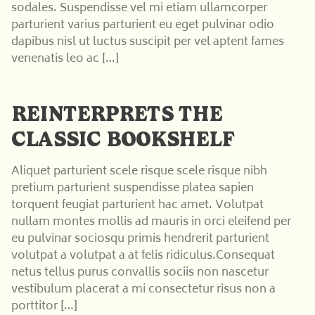
sodales. Suspendisse vel mi etiam ullamcorper
parturient varius parturient eu eget pulvinar odio
dapibus nisl ut luctus suscipit per vel aptent fames
Carrello
venenatis leo ac […]
vuoto
Il
Carnevale
REINTERPRETS THE
ti
aspetta:
CLASSIC BOOKSHELF
aggiungi
qualche
Aliquet parturient scele risque scele risque nibh
gadget!
pretium parturient suspendisse platea sapien
torquent feugiat parturient hac amet. Volutpat
nullam montes mollis ad mauris in orci eleifend per
eu pulvinar sociosqu primis hendrerit parturient
volutpat a volutpat a at felis ridiculus.Consequat
netus tellus purus convallis sociis non nascetur
vestibulum placerat a mi consectetur risus non a
porttitor […]