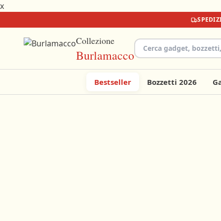
x
SPEDI
Collezione
Burlamacco
Bestseller
Bozzetti 2026
G
Il tuo
carrello
Aggiungi
qualcosa
per
iniziare!
€0
€39,90