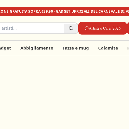
ZIONE
GRATUITA
SOPRA €39,90 · GADGET UFFICIALI DEL CARNEVALE DI 
Artisti e Carri 2026
adget
Abbigliamento
Tazze e mug
Calamite