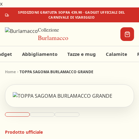
x
SPEDIZIONE
GRATUITA
SOPRA €39,90 · GADGET UFFICIALI DEL
CARNEVALE DI VIAREGGIO
Collezione
Burlamacco
adget
Abbigliamento
Tazze e mug
Calamite
Il tuo
Home
TOPPA SAGOMA BURLAMACCO GRANDE
carrello
Aggiungi
qualcosa
per
iniziare!
€0
€39,90
Prodotto ufficiale