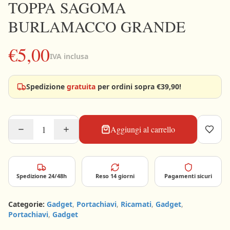
TOPPA SAGOMA
BURLAMACCO GRANDE
Carrello
vuoto
€5,00
IVA inclusa
Il
Carnevale
ti
Spedizione
gratuita
per ordini sopra €39,90!
aspetta:
aggiungi
qualche
gadget!
Aggiungi al carrello
Spedizione 24/48h
Reso 14 giorni
Pagamenti sicuri
Categorie:
Gadget
,
Portachiavi
,
Ricamati
,
Gadget
,
Portachiavi
,
Gadget