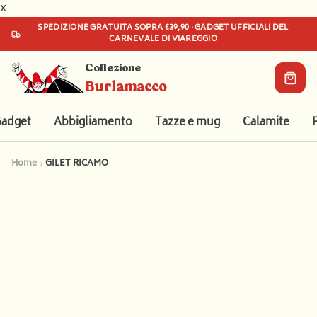
x
SPEDIZIONE
GRATUITA
SOPRA €39,90 · GADGET UFFICIALI DEL
CARNEVALE DI VIAREGGIO
Collezione
Burlamacco
adget
Abbigliamento
Tazze e mug
Calamite
Il tuo
Home
GILET RICAMO
carrello
Aggiungi
qualcosa
per
iniziare!
€0
€39,90