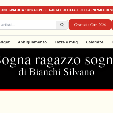
ZIONE
GRATUITA
SOPRA €39,90 · GADGET UFFICIALI DEL CARNEVALE DI 
Artisti e Carri 2026
adget
Abbigliamento
Tazze e mug
Calamite
ogna ragazzo sog
di Bianchi Silvano